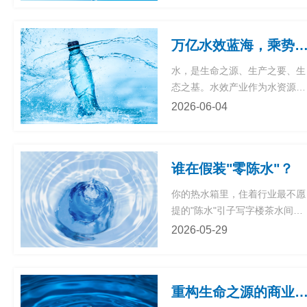
占比已达22%。这组数据背后,
一场静悄悄的革命——净水器正
我
万亿水效蓝海，乘势而起｜中国水效产业，下一个黄金
在从厨房的"隐蔽工程"走向客厅
的"社交道具"。用户不再把它藏
水，是生命之源、生产之要、生
们
在橱柜里,而是摆在茶几上,向客
态之基。水效产业作为水资源节
人展示。这不是产品形
约集约利用的核心载体，是践
2026-06-04
行“节水优先、空间均衡、系统
治理、两手发力”治水思路的关
键支撑，更是培育绿色新质生产
谁在假装"零陈水"？
力、推动经济社会全面绿色转型
的战略性新兴产业。时至今日，
你的热水箱里，住着行业最不愿
在国家顶层政策持续赋能、前沿
提的"陈水"引子写字楼茶水间，
节水技术不断革新以及全社会绿
早上9点，小张按下热水键，等
2026-05-29
色升级需求的多重加持下
了三秒，一杯温水出来了。他顺
手泡了杯枸杞，浑然不知这杯水
在机器的热水箱里已经"泡"了一
重构生命之源的商业价值：天然饮用水行业发展现状、竞争格局及未来趋势
整夜。过去两年，"零陈水"成了