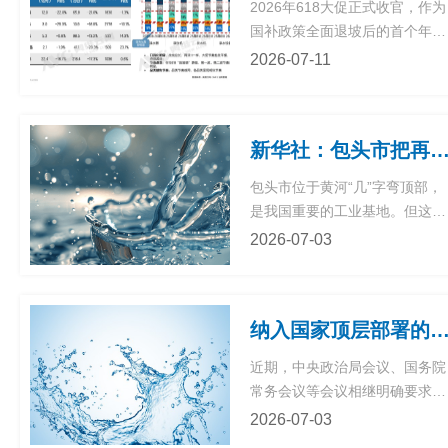
2026年618大促正式收官，作为
日 济
国补政策全面退坡后的首个年中
南丨
展
大促，水家电赛道并未迎来全面
山东
2026-07-11
国际
反弹，反而延续了开年以来的结
会展
构性分化走势。传统成熟品类在
商
中心
价格内卷中艰难走量，新兴品质
（新
新华社：包头市把再生水变成“第二水
赛道保持高增韧性，渠道格局变
馆）
中
化与产品升级的底层逻辑，也在
包头市位于黄河“几”字弯顶部，
本次大促中得到进一步验证。从
上
是我国重要的工业基地。但这里
全家电大盘来看，本次618整体
海
人均水资源量只有224立方米，
心
2026-07-03
表现偏弱，高基数效应叠
不到全国平均水平的十分之一，
成
属于极度缺水城市。工业要发
都
金
展，水从哪里来？包头把目光投
广
纳入国家顶层部署的“六张网”是什么？一
向了再生水。2022年，包头入
州
全国首批再生水利用配置试点。
诺
近期，中央政治局会议、国务院
几年下来，成效明显。2025年
深
常务会议等会议相继明确要求加
城区再生水利用量达到7927万
圳
强水网、新型电网、算力网、新
2026-07-03
方米，比2021年增长了7
水
一代通信网、城市地下管网、物
深