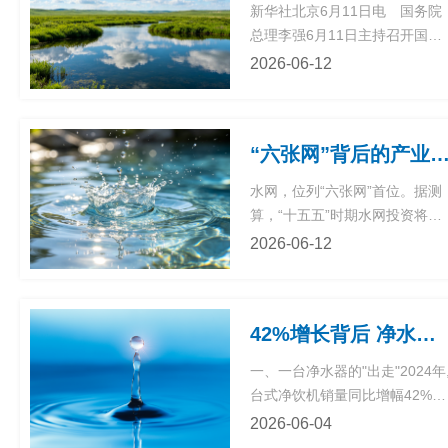
新华社北京6月11日电 国务院
中和顶层指导文件，本次通知接
总理李强6月11日主持召开国务
交
续2024—2025节能降碳行动方
院常务会议，贯彻落实习近平总
2026-06-12
案，标志全国节能降碳工作
书记关于审计整改工作的重要指
示精神，研究2025年度中央预
通
执行和其他财政收支审计查出问
“六张网”背后的产业新版图丨“十五五”水网投资超6万亿元 水利板块打开
题整改工作。会议指出，要严肃
UFI
认真对待审计查出问题的整改，
水网，位列“六张网”首位。据测
分门别类建立问题和整改清单，
算，“十五五”时期水网投资将突
逐项明确责任主体和时限，确保
认
破6万亿元。大规模水网建设在
2026-06-12
整改到位。被审计单位要
带动建筑材料、机械装备等传统
产业发展的同时，智慧水务等高
证
附加值业务也吸引企业抢滩布
42%增长背后 净水器正在经历一场"社交可见性"革命
局。业内人士分析指出，从中长
期来看，随着政策利好释放，水
联
一、一台净水器的"出走"2024年
利板块具有一定上行空间，水务
台式净饮机销量同比增幅42%。
企业业绩表现有望得到
2026年第一季度,这个数字飙升
2026-06-04
系
到52%。小户型专用净水器销量