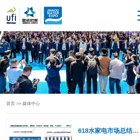
首
第28
届山
页
东国
际水
展丨
关
第28
届山
于
东城
首页
>>
媒体中心
镇水
展
务展
2026
618水家电市场总结：结构性机会清晰
年4月
会
27-29