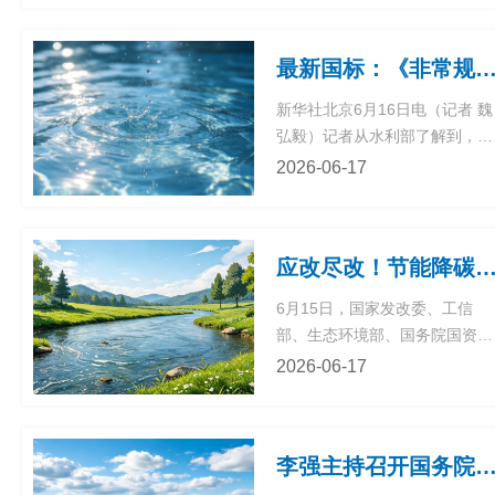
流网等规划建设，将“六张网”纳
圳
入国家顶层部署。什么是“六张
展
深
最新国标：《非常规水开发利用规划编制
网”？一图梳理↓
圳
新华社北京6月16日电（记者 魏
媒
深
弘毅）记者从水利部了解到，经
圳
国家市场监督管理总局、国家标
2026-06-17
准化管理委员会批准，全国节约
体
深
用水办公室主持编制的国家标准
圳
《非常规水开发利用规划编制规
中
应改尽改！节能降碳三年行动，环保企业怎
程》近日正式发布。该标准将于
中
2026年11月1日起实施。记者了
文
6月15日，国家发改委、工信
解到，规程共8章、5个附录，主
心
部、生态环境部、国务院国资
English
要内容包括范围、规范性引用文
委、国家能源局五部门联合印发
2026-06-17
日
件、术语和定义、总则、
《关于开展重点行业节能降碳改
本
商
造攻坚三年行动的通知》，该工
語
程为“十五五”规划纲要109项重
李强主持召开国务院常务会议 审议通过《美丽中国建设“十五五
大工程之一。此前中办、国办已
旅
出台“十五五”阶段首份碳达峰碳