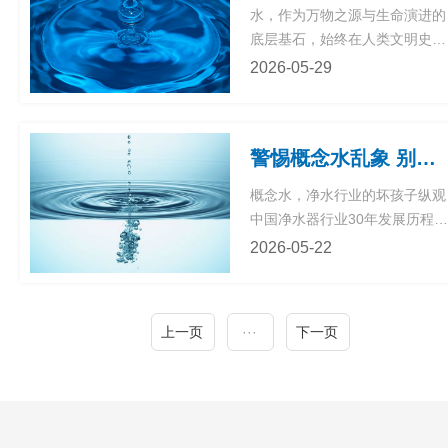
净水行业最响亮的口号。各大品
水，作为万物之源与生命演进的
牌纷纷推出纯水回流、双RO
底层基石，始终在人类文明史中
膜、压力桶稀释等技术方案
扮演着不可替代的角色。而在现
2026-05-29
代商业语境中，包装饮用水行业
则经历了漫长而深刻的代际更
迭。从早期依靠自然水源的简单
警惕概念水乱象 别让虚假营销透支净水器行业公信力
汲取与粗放灌装，到工业化时代
纯净水的全面普及，再到如今天
概念水，净水行业的坏孩子纵观
然饮用水的强势觉醒，这个行业
中国净水器行业30年发展历程，
正迎来一场前所未有的范式转
即便到了今天，各种乱象依然没
2026-05-22
移。当下的消费者，早已跨
有停歇，而这其中非常具有代表
性的当属“概念营销”。电解水、
能量水、碱性水、小分子团水、
上一页
···
下一页
矿化水、水素水、富氧水、凉白
开等等，各类概念轮番炒作，直
至今天热度居高不下的富氢水，
新概念一波接着一波。辅之花样
百出、泛滥无序的会